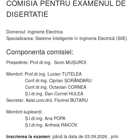
COMISIA PENTRU EXAMENUL DE
DISERTATIE
Domeniul: Inginerie Electrica
Specializarea: Sisteme Inteligente în Ingineria Electrică (SIIE)
Componenta comisiei:
Președinte: Prof.dr.ing. Sorin MUŞUROI
Membrii: Prof.dr.ing. Lucian TUTELEA
Conf.dr.ing. Ciprian ȘORÂNDARU
Conf.dr.ing. Octavian CORNEA
Ș.l.dr.ing. Dan-Cornel HULEA
Secretar: Asist.univ.drd. Florinel BUTARU
Membrii supleanţi:
Ș.l.dr.ing. Ana POPA
Ș.l.dr.ing. Antheia RAICOV
Inscrierea la examen
: până la data de 03.09.2026 , prin