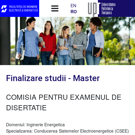
Mergi la conţinutul principal
EN
RO
Finalizare studii - Master
COMISIA PENTRU EXAMENUL DE
DISERTATIE
Domeniul: Inginerie Energetica
Specializarea: Conducerea Sistemelor Electroenergetice (CSEE)