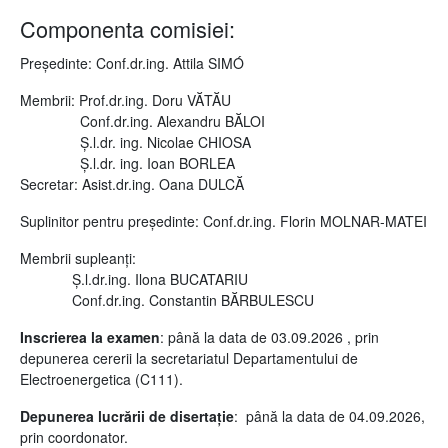
Componenta comisiei:
Președinte: Conf.dr.ing. Attila SIMÓ
Membrii: Prof.dr.ing. Doru VĂTĂU
Conf.dr.ing. Alexandru BĂLOI
Ș.l.dr. ing. Nicolae CHIOSA
Ș.l.dr. ing. Ioan BORLEA
Secretar: Asist.dr.ing. Oana DULCĂ
Suplinitor pentru președinte: Conf.dr.ing. Florin MOLNAR-MATEI
Membrii supleanţi:
Ș.l.dr.ing. Ilona BUCATARIU
Conf.dr.ing. Constantin BĂRBULESCU
Inscrierea la examen
: până la data de 03.09.2026 , prin
depunerea cererii la secretariatul Departamentului de
Electroenergetica (C111).
Depunerea lucrării de disertație
: până la data de 04.09.2026,
prin coordonator.