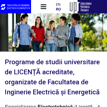
Mergi la conţinutul principal
EN
RO
Programe de studii universitare
de LICENȚĂ acreditate,
organizate de Facultatea de
Inginerie Electrică și Energetică
Specializarea
(Licență - 4
Electrotehnică