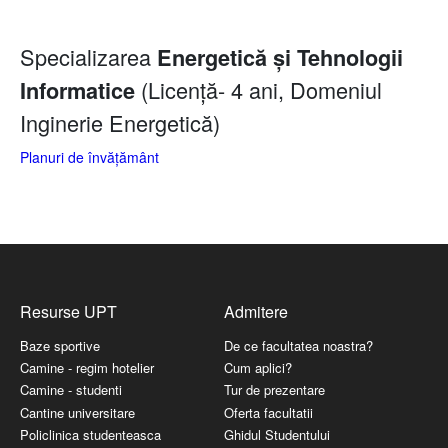
Specializarea
Energetică și Tehnologii
(Licență- 4 ani, Domeniul
Informatice
Inginerie Energetică)
Planuri de învățământ
Resurse UPT
Admitere
Baze sportive
De ce facultatea noastra?
Camine - regim hotelier
Cum aplici?
Camine - studenti
Tur de prezentare
Cantine universitare
Oferta facultatii
Policlinica studenteasca
Ghidul Studentului