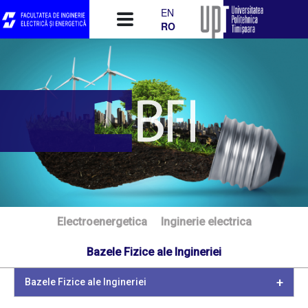
Mergi la conţinutul principal
EN
RO
Electroenergetica
Inginerie electrica
Bazele Fizice ale Ingineriei
Bazele Fizice ale Ingineriei