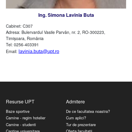
Ing. Simona Lavinia Buta
Cabinet: C307
Adresa:
Bulervardul
Vasile Parvân, nr. 2, RO-300223,
Timişoara, România
Tel: 0256-403391
Email:
lavinia.buta@upt.ro
Resurse UPT
Admitere
Baze sportive
De ce facultatea noastra?
Camine - regim hotelier
Cum aplici?
Camine - studenti
Tur de prezentare
Cantine universitare
Oferta facultatii