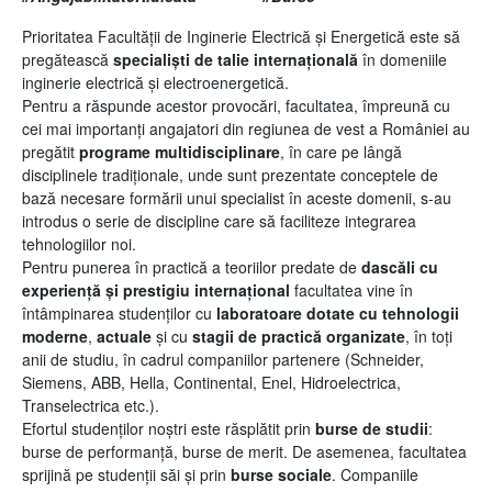
Prioritatea
Facultății
de Inginerie Electrică și Energetică
este să
pregătească
specialiști de talie internațională
în domeniile
inginerie electrică și electroenergetică.
Pentru a răspunde acestor provocări, facultatea, împreună cu
cei mai importanți angajatori din regiunea de vest a României au
pregătit
programe multidisciplinare
, în care pe lângă
disciplinele tradiționale, unde sunt prezentate conceptele de
bază necesare formării unui specialist în aceste domenii, s-au
introdus o serie de discipline care să faciliteze integrarea
tehnologiilor noi.
Pentru punerea în practică a teoriilor predate de
dascăli cu
experiență
și prestigiu internațional
facultatea vine în
întâmpinarea studenților cu
laboratoare dotate cu tehnologii
moderne
,
actuale
și cu
stagii de practică organizate
, în toți
anii de studiu, în cadrul companiilor partenere (Schneider,
Siemens, ABB, Hella, Continental, Enel, Hidroelectrica,
Transelectrica etc.).
Efortul studenților noștri este răsplătit prin
burse de studii
:
burse de performanță, burse de merit. De asemenea, facultatea
sprijină pe studenții săi și prin
burse sociale
. Companiile