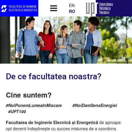
Mergi la conţinutul principal
EN
RO
De ce facultatea noastra?
Cine suntem?
#NoiPunemLumeaInMiscare
#NoiDamSensEnergiei
#UPT100
Facultatea de Inginerie Electrică și Energetică
de aproape
opt decenii îndeplinește cu succes misiunea de a coordona