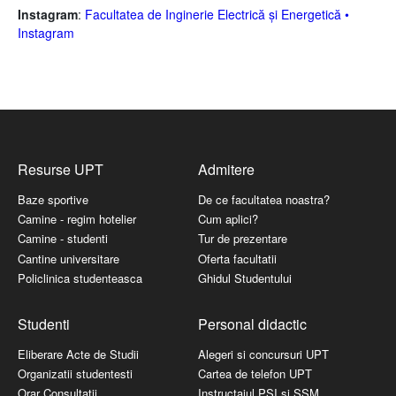
Instagram
:
Facultatea de Inginerie Electrică și Energetică •
Instagram
Resurse UPT
Admitere
Baze sportive
De ce facultatea noastra?
Camine - regim hotelier
Cum aplici?
Camine - studenti
Tur de prezentare
Cantine universitare
Oferta facultatii
Policlinica studenteasca
Ghidul Studentului
Studenti
Personal didactic
Eliberare Acte de Studii
Alegeri si concursuri UPT
Organizatii studentesti
Cartea de telefon UPT
Orar Consultatii
Instructajul PSI si SSM