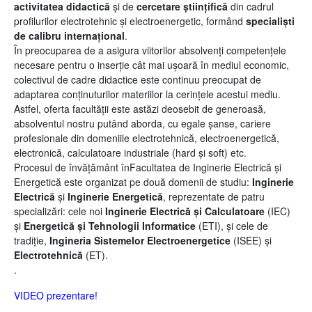
activitatea didactică
și de
cercetare științifică
din cadrul
profilurilor electrotehnic și electroenergetic, formând
specialiști
de calibru internațional
.
În preocuparea de a asigura viitorilor absolvenți competențele
necesare pentru o inserție cât mai ușoară în mediul economic,
colectivul de cadre didactice este continuu preocupat de
adaptarea conținuturilor materiilor la cerințele acestui mediu.
Astfel, oferta facultății este astăzi deosebit de generoasă,
absolventul nostru putând aborda, cu egale șanse, cariere
profesionale din domeniile electrotehnică, electroenergetică,
electronică, calculatoare industriale (hard și soft) etc.
Procesul de învățământ înFacultatea de Inginerie Electrică și
Energetică este organizat pe două domenii de studiu:
Inginerie
Electrică
și
Inginerie Energetică
, reprezentate de patru
specializări: cele noi
Inginerie Electrică și Calculatoare
(IEC)
și
Energetică și Tehnologii Informatice
(ETI), și cele de
tradiție,
Ingineria Sistemelor Electroenergetice
(ISEE)
și
Electrotehnică
(ET).
.
VIDEO prezentare!