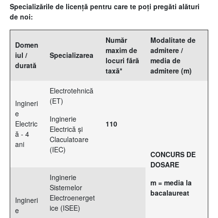
Specializările de licență pentru care te poți pregăti alături
de noi:
Număr
Modalitate de
Domen
maxim de
admitere /
iul /
Specializarea
locuri fără
media de
durată
taxă*
admitere (m)
Electrotehnică
(ET)
Ingineri
e
Inginerie
Electric
110
Electrică și
ă - 4
Claculatoare
ani
(IEC)
CONCURS DE
DOSARE
Inginerie
m = media la
Sistemelor
bacalaureat
Electroenerget
Ingineri
ice (ISEE)
e