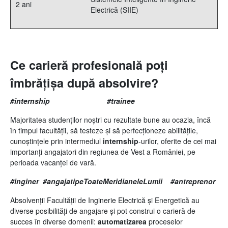
2 ani
Electrică (SIIE)
Ce carieră profesională poți
îmbrățișa după absolvire?
#internship #trainee
Majoritatea studenților noștri cu rezultate bune au ocazia, încă
în timpul facultății, să testeze și să perfecționeze abilitățile,
cunoștințele prin intermediul
internship
-urilor, oferite de cei mai
importanți angajatori din regiunea de Vest a României, pe
perioada vacanței de vară.
#inginer #angajatipeToateMeridianeleLumii #antreprenor
Absolvenții Facultății de Inginerie Electrică și Energetică au
diverse posibilități de angajare și pot construi o carieră de
succes în diverse domenii:
automatizarea
proceselor