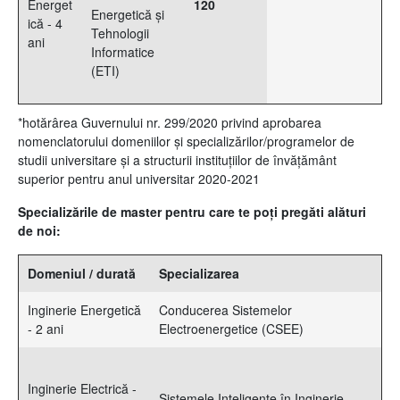
Energet
120
Energetică și
ică - 4
Tehnologii
ani
Informatice
(ETI)
*hotărârea Guvernului nr. 299/2020 privind aprobarea
nomenclatorului domeniilor și specializărilor/programelor de
studii universitare și a structurii instituțiilor de învățământ
superior pentru anul universitar 2020-2021
Specializările de master pentru care te poți pregăti alături
de noi:
Domeniul / durată
Specializarea
Inginerie Energetică
Conducerea Sistemelor
- 2 ani
Electroenergetice (CSEE)
Inginerie Electrică -
Sistemele Inteligente în Inginerie