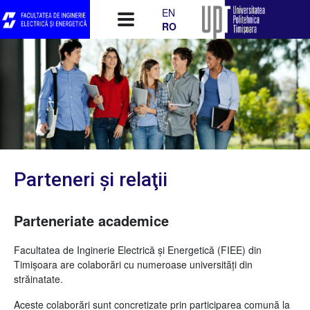
Mergi la conţinutul principal
EN
RO
Parteneri şi relaţii
Parteneriate academice
Facultatea de Inginerie Electrică și Energetică (FIEE) din
Timișoara are colaborări cu numeroase universităţi din
străinatate.
Aceste colaborări sunt concretizate prin participarea comună la