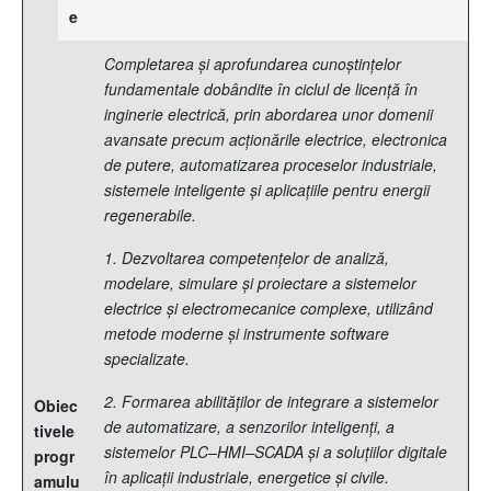
e
Completarea și aprofundarea cunoștințelor
fundamentale dobândite în ciclul de licență în
inginerie electrică, prin abordarea unor domenii
avansate precum acționările electrice, electronica
de putere, automatizarea proceselor industriale,
sistemele inteligente și aplicațiile pentru energii
regenerabile.
1. Dezvoltarea competențelor de analiză,
modelare, simulare și proiectare a sistemelor
electrice și electromecanice complexe, utilizând
metode moderne și instrumente software
specializate.
2. Formarea abilităților de integrare a sistemelor
Obiec
de automatizare, a senzorilor inteligenți, a
tivele
sistemelor PLC–HMI–SCADA și a soluțiilor digitale
progr
în aplicații industriale, energetice și civile.
amulu