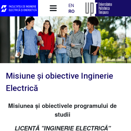
Mergi la conţinutul principal
EN
RO
Misiune şi obiective Inginerie
Electrică
Misiunea şi obiectivele programului de
studii
LICENŢĂ "INGINERIE ELECTRICĂ"