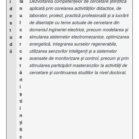
la
Dezvoltarea competențelor de cercetare științifică
i
n
aplicată prin corelarea activităților didactice, de
d
u
laborator, proiect, practică profesională și a lucrării
e
l
de disertație cu teme actuale de cercetare din
s
c
domeniul ingineriei electrice, precum modelarea și
t
e
simularea sistemelor electromecanice, optimizarea
u
r
energetică, integrarea surselor regenerabile,
d
c
utilizarea senzorilor inteligenți și a sistemelor
ii
e
avansate de monitorizare și control, precum și prin
t
stimularea participării masteranzilor la activități de
ă
cercetare și continuarea studiilor la nivel doctoral.
ri
i
ş
ti
i
n
ţi
fi
c