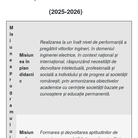
(2025
-2026
)
M
is
i
Realizarea la un înalt nivel de performanţă a
u
pregătirii viitorilor ingineri, în domeniul
n
Misiun
ingineriei electrice, în context naţional şi
e
ea în
internaţional, răspunzând necesităţii de
a
plan
dezvoltare intelectuală, profesională şi
p
didacti
socială a individului şi de progres al societăţii
r
c
româneşti, prin armonizarea obiectivelor
o
academice cu cerinţele societăţii bazate pe
g
cunoaştere şi educaţie permanentă.
r
a
m
u
l
u
Misiun
Formarea şi dezvoltarea aptitudinilor de
i