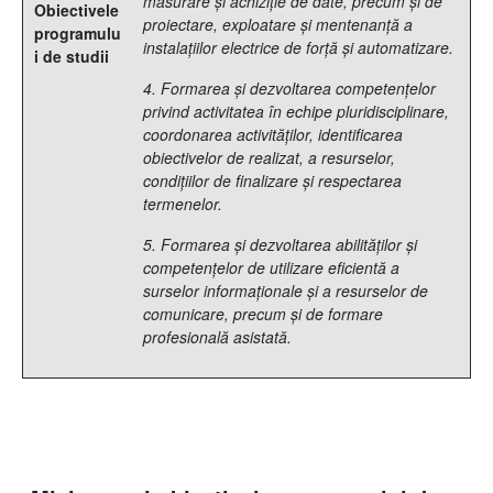
măsurare şi achiziţie de date, precum şi de
Obiectivele
proiectare, exploatare şi mentenanţă a
programulu
instalaţiilor electrice de forţă şi automatizare.
i de studii
4. Formarea şi dezvoltarea competenţelor
privind activitatea în echipe pluridisciplinare,
coordonarea activităţilor, identificarea
obiectivelor de realizat, a resurselor,
condiţiilor de finalizare şi respectarea
termenelor.
5. Formarea şi dezvoltarea abilităţilor şi
competenţelor de utilizare eficientă a
surselor informaţionale şi a resurselor de
comunicare, precum şi de formare
profesională asistată.