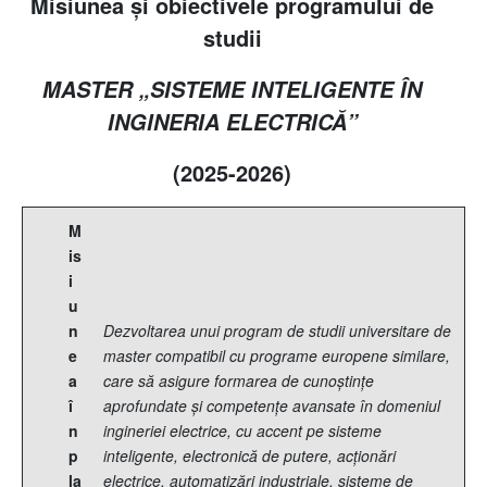
Misiunea şi obiectivele programului de
studii
MASTER „SISTEME INTELIGENTE ÎN
INGINERIA ELECTRICĂ”
(2025
-2026
)
M
is
i
u
n
Dezvoltarea unui program de studii universitare de
e
master compatibil cu programe europene similare,
a
care să asigure formarea de cunoștințe
î
aprofundate și competențe avansate în domeniul
n
ingineriei electrice, cu accent pe sisteme
p
inteligente, electronică de putere, acționări
la
electrice, automatizări industriale, sisteme de