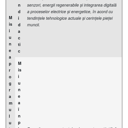
n
senzori, energii regenerabile și integrarea digitală
d
a proceselor electrice și energetice, în acord cu
M
i
tendințele tehnologice actuale și cerințele pieței
is
d
muncii.
i
a
u
c
n
ti
e
c
a
M
p
is
r
i
o
u
g
n
r
e
a
a
m
î
u
n
l
p
u