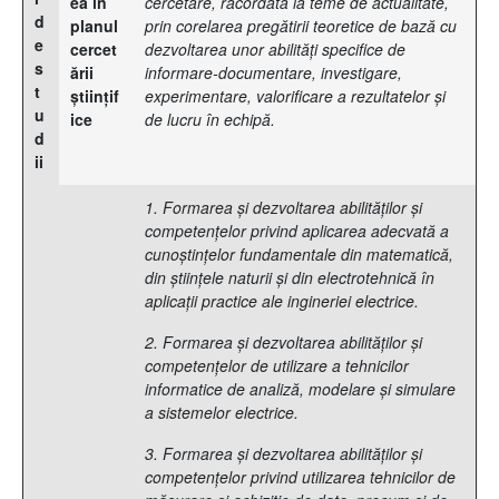
ea în
cercetare, racordată la teme de actualitate,
d
planul
prin corelarea pregătirii teoretice de bază cu
e
cercet
dezvoltarea unor abilităţi specifice de
s
ării
informare-documentare, investigare,
t
ştiinţif
experimentare, valorificare a rezultatelor şi
u
ice
de lucru în echipă.
d
ii
1. Formarea şi dezvoltarea abilităţilor şi
competenţelor privind aplicarea adecvată a
cunoştinţelor fundamentale din matematică,
din ştiinţele naturii şi din electrotehnică în
aplicaţii practice ale ingineriei electrice.
2. Formarea şi dezvoltarea abilităţilor şi
competenţelor de utilizare a tehnicilor
informatice de analiză, modelare şi simulare
a sistemelor electrice.
3. Formarea şi dezvoltarea abilităţilor şi
competenţelor privind utilizarea tehnicilor de