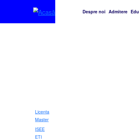
Mergi la conţinutul principal
Despre noi
Admitere
Edu
Licenta
Master
ISEE
ETI