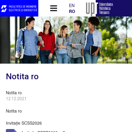
Mergi la conţinutul principal
EN
RO
Notita ro
Notita ro
12.12.2021
Notita ro
Invitație SCSS2026