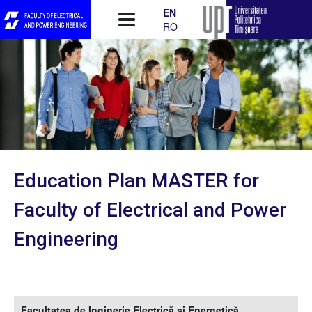
Skip to main content
EN
RO
Education Plan MASTER for
Faculty of Electrical and Power
Engineering
Facultatea de Inginerie Electrică și Energetică