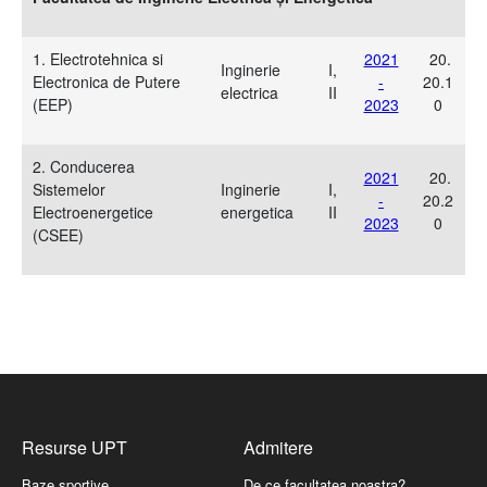
1. Electrotehnica si
2021
20.
Inginerie
I,
Electronica de Putere
-
20.1
electrica
II
(EEP)
2023
0
2. Conducerea
2021
20.
Sistemelor
Inginerie
I,
-
20.2
Electroenergetice
energetica
II
2023
0
(CSEE)
Resurse UPT
Admitere
Baze sportive
De ce facultatea noastra?