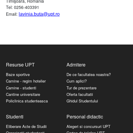
Timişoara, România
Tel: 0256-403391
Email:
lavinia.buta@upt.ro
Resurse UPT
Admitere
Baze sportive
De ce facultatea noastra?
Camine - regim hotelier
Cum aplici?
Camine - studenti
Tur de prezentare
Cantine universitare
Oferta facultatii
Policlinica studenteasca
Ghidul Studentului
Studenti
Personal didactic
Eliberare Acte de Studii
Alegeri si concursuri UPT
Organizatii studentesti
Cartea de telefon UPT