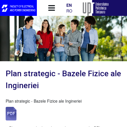
Skip to main content
EN
RO
Plan strategic - Bazele Fizice ale
Ingineriei
Plan strategic - Bazele Fizice ale Ingineriei