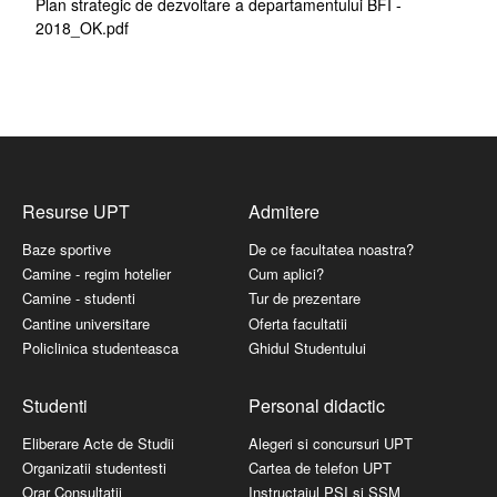
Plan strategic de dezvoltare a departamentului BFI -
2018_OK.pdf
Resurse UPT
Admitere
Baze sportive
De ce facultatea noastra?
Camine - regim hotelier
Cum aplici?
Camine - studenti
Tur de prezentare
Cantine universitare
Oferta facultatii
Policlinica studenteasca
Ghidul Studentului
Studenti
Personal didactic
Eliberare Acte de Studii
Alegeri si concursuri UPT
Organizatii studentesti
Cartea de telefon UPT
Orar Consultatii
Instructajul PSI si SSM