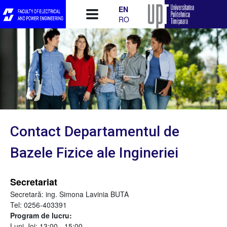
Skip to main content
EN
RO
Contact Departamentul de
Bazele Fizice ale Ingineriei
Secretariat
Secretară: ing. Simona Lavinia BUTA
Tel: 0256-403391
Program de lucru:
Luni-Joi: 13:00 - 15:00