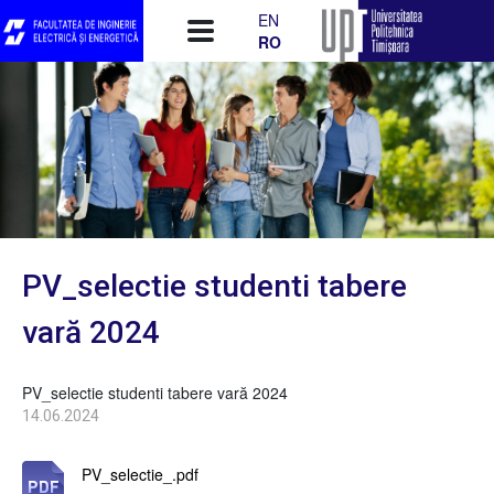
Mergi la conţinutul principal
EN
RO
PV_selectie studenti tabere
vară 2024
PV_selectie studenti tabere vară 2024
14.06.2024
PV_selectie_.pdf