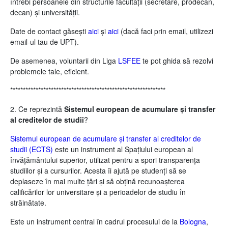
întrebi persoanele din structurile facultății (secretare, prodecan,
decan) și universității.
Date de contact găsești
aici
și
aici
(dacă faci prin email, utilizezi
email-ul tau de UPT).
De asemenea, voluntarii din Liga
LSFEE
te pot ghida să rezolvi
problemele tale, eficient.
*************************************************************
2. Ce reprezintă
Sistemul european de acumulare și transfer
al creditelor de studii
?
Sistemul european de acumulare și transfer al creditelor de
studii (ECTS)
este un instrument al Spațiului european al
învățământului superior, utilizat pentru a spori transparența
studiilor și a cursurilor. Acesta îi ajută pe studenți să se
deplaseze în mai multe țări și să obțină recunoașterea
calificărilor lor universitare și a perioadelor de studiu în
străinătate.
Este un instrument central în cadrul procesului de la
Bologna
,