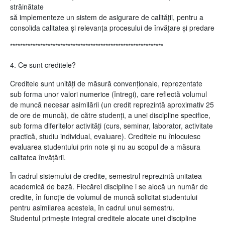
străinătate
să implementeze un sistem de asigurare de calității, pentru a
consolida calitatea și relevanța procesului de învățare și predare
*************************************************************
4. Ce sunt creditele?
Creditele sunt unităţi de măsură convenţionale, reprezentate
sub forma unor valori numerice (întregi), care reflectă volumul
de muncă necesar asimilării (un credit reprezintă aproximativ 25
de ore de muncă), de către studenţi, a unei discipline specifice,
sub forma diferitelor activităţi (curs, seminar, laborator, activitate
practică, studiu individual, evaluare). Creditele nu înlocuiesc
evaluarea studentului prin note şi nu au scopul de a măsura
calitatea învăţării.
În cadrul sistemului de credite, semestrul reprezintă unitatea
academică de bază. Fiecărei discipline i se alocă un număr de
credite, în funcţie de volumul de muncă solicitat studentului
pentru asimilarea acesteia, în cadrul unui semestru.
Studentul primeşte integral creditele alocate unei discipline