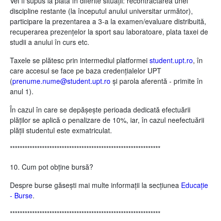
Vei fi supus la plată în diferite situații: recontractarea unei
discipline restante (la începutul anului universitar următor),
participare la prezentarea a 3-a la examen/evaluare distribuită,
recuperarea prezențelor la sport sau laboratoare, plata taxei de
studii a anului în curs etc.
Taxele se plătesc prin intermediul platformei
student.upt.ro
, în
care accesul se face pe baza credențialelor UPT
(
prenume.nume@student.upt.ro
și parola aferentă - primite în
anul 1).
În cazul în care se depășește perioada dedicată efectuării
plăților se aplică o penalizare de 10%, iar, în cazul neefectuării
plății studentul este exmatriculat.
*************************************************************
10. Cum pot obține bursă?
Despre burse găsești mai multe informații la secțiunea
Educație
- Burse
.
*************************************************************