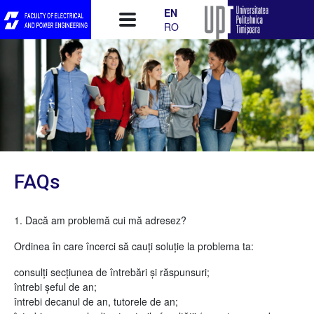
Skip to main content
EN
RO
FAQs
1. Dacă am problemă cui mă adresez?
Ordinea în care încerci să cauți soluție la problema ta:
consulți secțiunea de întrebări și răspunsuri;
întrebi șeful de an;
întrebi decanul de an, tutorele de an;