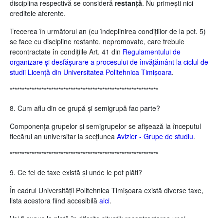
disciplina respectivă se consideră
restanță
. Nu primești nici
creditele aferente.
Trecerea în următorul an (cu îndeplinirea condițiilor de la pct. 5)
se face cu discipline restante, nepromovate, care trebuie
recontractate în condițiile Art. 41 din
Regulamentului de
organizare şi desfăşurare a procesului de învăţământ la ciclul de
studii Licenţă din Universitatea Politehnica Timişoara
.
*************************************************************
8. Cum aflu din ce grupă și semigrupă fac parte?
Componența grupelor și semigrupelor se afișează la începutul
fiecărui an universitar la secțiunea
Avizier - Grupe de studiu
.
*************************************************************
9. Ce fel de taxe există și unde le pot plăti?
În cadrul Universității Politehnica Timișoara există diverse taxe,
lista acestora fiind accesibilă
aici
.