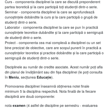
Curs - componenta disciplinei la care se discută preponderent
partea teoretică și la care participă toți studenții dintr-o serie.
Seminar - componenta disciplinei la care se aprofundează
cunoștințele dobândite la curs și la care participă o grupă de
studenți dintr-o serie.
Laborator - componenta disciplinei la care se pun în practică
cunoștințele teoretice dubândite și la care participă o semigrupă
de studenți dintr-o serie.
Proiect - componenta cea mai complexă a disciplinei cu un set
bine precizat de obiective, care are scopul punerii în practică a
cunoștințelor teoretice și practice dobândite și la care participă o
semigrupă de studenți dintr-o serie.
Disciplinele au număr de credite asociate. Acest număr poți afla
din planul de învățământ sau din fișa disciplinei (le poți consulta
în
Meniu
, secțiunea
Educație
).
Promovarea disciplinei înseamnă obținerea notei finale
minimum 5 la disciplina respectivă. Nota finală de la fiecare
disciplină are două componente:
nota
examen
(4 astfel de discipline pe semestru - evaluarea