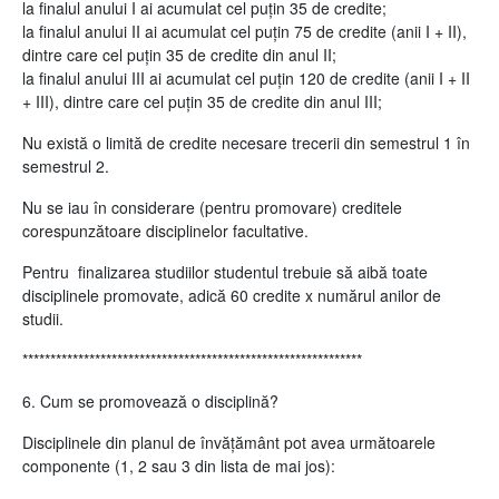
la finalul anului I ai acumulat cel puțin 35 de credite;
la finalul anului II ai acumulat cel puțin 75 de credite (anii I + II),
dintre care cel puțin 35 de credite din anul II;
la finalul anului III ai acumulat cel puțin 120 de credite (anii I + II
+ III), dintre care cel puțin 35 de credite din anul III;
Nu există o limită de credite necesare trecerii din semestrul 1 în
semestrul 2.
Nu se iau în considerare (pentru promovare) creditele
corespunzătoare disciplinelor facultative.
Pentru finalizarea studiilor studentul trebuie să aibă toate
disciplinele promovate, adică 60 credite x numărul anilor de
studii.
*************************************************************
6. Cum se promovează o disciplină?
Disciplinele din planul de învățământ pot avea următoarele
componente (1, 2 sau 3 din lista de mai jos):