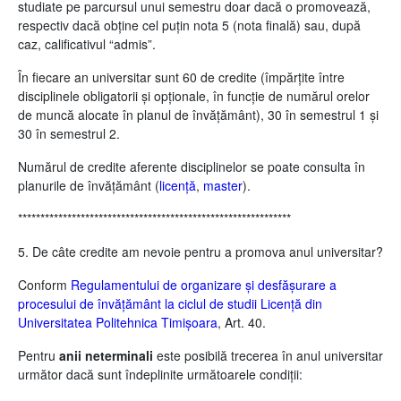
studiate pe parcursul unui semestru doar dacă o promovează,
respectiv dacă obţine cel puţin nota 5 (nota finală) sau, după
caz, calificativul “admis”.
În fiecare an universitar sunt 60 de credite (împărțite între
disciplinele obligatorii şi opţionale, în funcție de numărul orelor
de muncă alocate în planul de învățământ), 30 în semestrul 1 și
30 în semestrul 2.
Numărul de credite aferente disciplinelor se poate consulta în
planurile de învățământ (
licență
,
master
).
*************************************************************
5. De câte credite am nevoie pentru a promova anul universitar?
Conform
Regulamentului de organizare şi desfăşurare a
procesului de învăţământ la ciclul de studii Licenţă din
Universitatea Politehnica Timişoara
, Art. 40.
Pentru
anii neterminali
este posibilă trecerea în anul universitar
următor dacă sunt îndeplinite următoarele condiții: