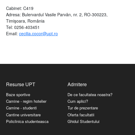
Cabinet: C419
Adresa:
Bulervardul
Vasile Parvân, nr. 2, RO-300223,
Timişoara, România
Tel: 0256-403451
Email:
cecilia.cocor@upt.ro
Resurse UPT
Admitere
Baze sportive
De ce facultatea noastra?
Camine - regim hotelier
Cum aplici?
Camine - studenti
Tur de prezentare
Cantine universitare
Oferta facultatii
Policlinica studenteasca
Ghidul Studentului