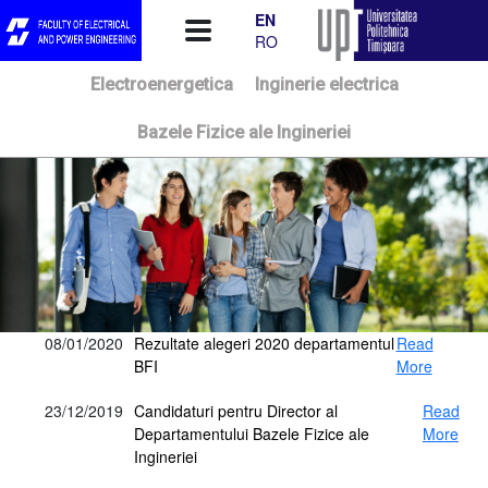
Skip to main content
EN
RO
Electroenergetica
Inginerie electrica
Bazele Fizice ale Ingineriei
08/01/2020
Rezultate alegeri 2020 departamentul
Read
BFI
More
23/12/2019
Candidaturi pentru Director al
Read
Departamentului Bazele Fizice ale
More
Ingineriei