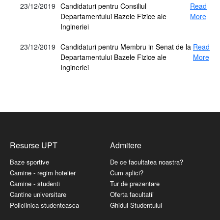
23/12/2019
Candidaturi pentru Consiliul
Read
Departamentului Bazele Fizice ale
More
Ingineriei
23/12/2019
Candidaturi pentru Membru in Senat de la
Read
Departamentului Bazele Fizice ale
More
Ingineriei
Resurse UPT
Admitere
Baze sportive
De ce facultatea noastra?
Camine - regim hotelier
Cum aplici?
Camine - studenti
Tur de prezentare
Cantine universitare
Oferta facultatii
Policlinica studenteasca
Ghidul Studentului