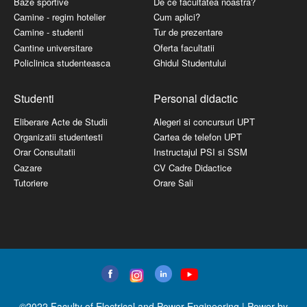
Baze sportive
De ce facultatea noastra?
Camine - regim hotelier
Cum aplici?
Camine - studenti
Tur de prezentare
Cantine universitare
Oferta facultatii
Policlinica studenteasca
Ghidul Studentului
Studenti
Personal didactic
Eliberare Acte de Studii
Alegeri si concursuri UPT
Organizatii studentesti
Cartea de telefon UPT
Orar Consultatii
Instructajul PSI si SSM
Cazare
CV Cadre Didactice
Tutoriere
Orare Sali
©2022 Faculty of Electrical and Power Engineering | Power by