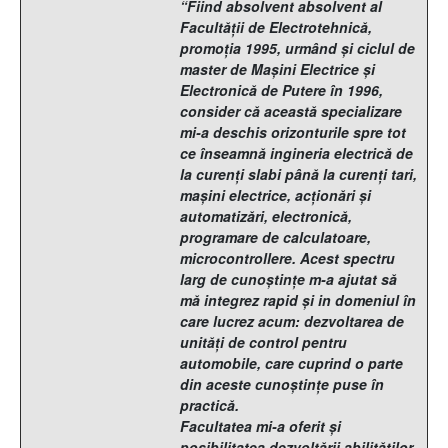
“Fiind absolvent absolvent al
Facultăţii de Electrotehnică,
promoţia 1995, urmând şi ciclul de
master de Maşini Electrice şi
Electronică de Putere în 1996,
consider că această specializare
mi-a deschis orizonturile spre tot
ce înseamnă ingineria electrică de
la curenţi slabi până la curenţi tari,
maşini electrice, acţionări şi
automatizări, electronică,
programare de calculatoare,
microcontrollere. Acest spectru
larg de cunoştinţe m-a ajutat să
mă integrez rapid şi in domeniul în
care lucrez acum: dezvoltarea de
unităţi de control pentru
automobile, care cuprind o parte
din aceste cunoştinţe puse în
practică.
Facultatea mi-a oferit şi
posibilitatea dezvoltării abilităţilor