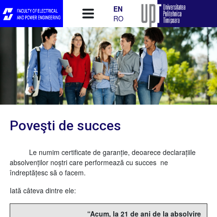
Skip to main content
EN
RO
Poveşti de succes
Le numim certificate de garanţie, deoarece declaraţiile
absolvenţilor noştri care performează cu succes ne
îndreptăţesc să o facem.
Iată câteva dintre ele:
“Acum, la 21 de ani de la absolvire