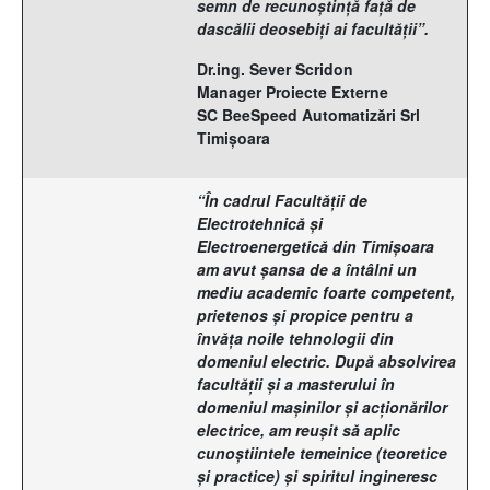
semn de recunoştinţă faţă de
dascălii deosebiţi ai facultăţii”.
Dr.ing. Sever Scridon
Manager Proiecte Externe
SC BeeSpeed Automatizări Srl
Timişoara
“Î
n cadrul Facultăţii de
Electrotehnică şi
Electroenergetică din Timişoara
am avut şansa de a întâlni un
mediu academic foarte competent,
prietenos şi propice pentru a
învăţa noile tehnologii din
domeniul electric. După absolvirea
facultăţii şi a masterului în
domeniul maşinilor şi acţionărilor
electrice, am reuşit să aplic
cunoştiintele temeinice (teoretice
şi practice) şi spiritul ingineresc