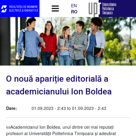
Mergi la conţinutul principal
EN
RO
O nouă apariție editorială a
academicianului Ion Boldea
Date
01.09.2023 - 2:43
to
01.09.2023 - 2:43
📜Academicianul Ion Boldea, unul dintre cei mai reputați
profesori ai Universității Politehnica Timișoara și adevărat