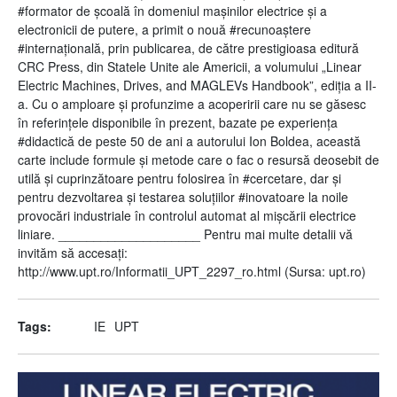
#formator de școală în domeniul mașinilor electrice și a
electronicii de putere, a primit o nouă #recunoaștere
#internațională, prin publicarea, de către prestigioasa editură
CRC Press, din Statele Unite ale Americii, a volumului „Linear
Electric Machines, Drives, and MAGLEVs Handbook”, ediția a II-
a. Cu o amploare și profunzime a acoperirii care nu se găsesc
în referințele disponibile în prezent, bazate pe experiența
#didactică de peste 50 de ani a autorului Ion Boldea, această
carte include formule și metode care o fac o resursă deosebit de
utilă și cuprinzătoare pentru folosirea în #cercetare, dar și
pentru dezvoltarea și testarea soluțiilor #inovatoare la noile
provocări industriale în controlul automat al mișcării electrice
liniare. ____________________ Pentru mai multe detalii vă
invităm să accesați:
http://www.upt.ro/Informatii_UPT_2297_ro.html (Sursa: upt.ro)
Tags
IE
UPT