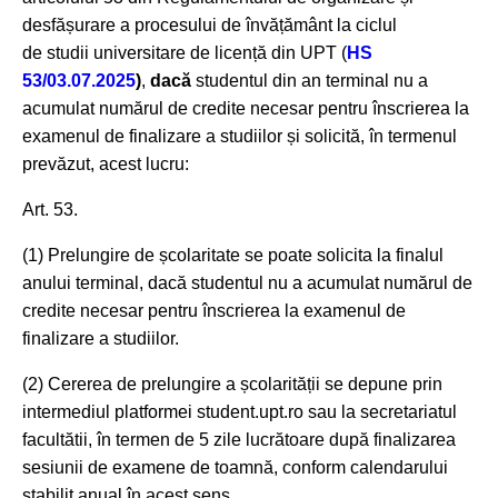
desfășurare a procesului de învățământ la ciclul
de studii universitare de licență din UPT (
HS
53/03.07.2025
)
,
dacă
studentul din an terminal nu a
acumulat numărul de credite necesar pentru înscrierea la
examenul de finalizare a studiilor și solicită, în termenul
prevăzut, acest lucru:
Art. 53.
(1) Prelungire de școlaritate se poate solicita la finalul
anului terminal, dacă studentul nu a acumulat numărul de
credite necesar pentru înscrierea la examenul de
finalizare a studiilor.
(2) Cererea de prelungire a școlarității se depune prin
intermediul platformei student.upt.ro sau la secretariatul
facultătii, în termen de 5 zile lucrătoare după finalizarea
sesiunii de examene de toamnă, conform calendarului
stabilit anual în acest sens.