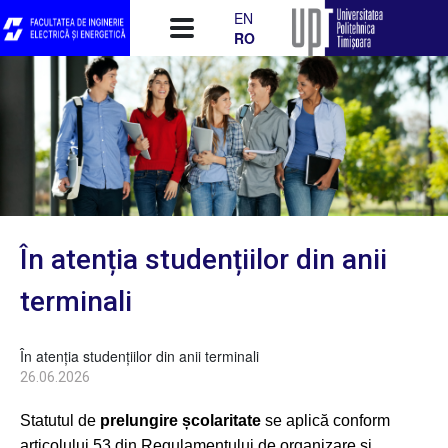
Mergi la conţinutul principal
EN
RO
În atenția studențiilor din anii
terminali
În atenția studențiilor din anii terminali
26.06.2026
Statutul de
prelungire școlaritate
se aplică conform
articolului 53 din Regulamentului de organizare și