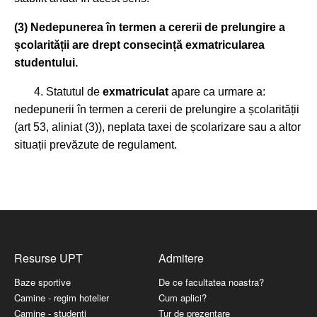
(3) Nedepunerea în termen a cererii de prelungire a
școlarității are drept consecință exmatricularea
studentului.
4. Statutul de
exmatriculat
apare ca urmare a:
nedepunerii în termen a cererii de prelungire a școlarității
(art 53, aliniat (3)), neplata taxei de școlarizare sau a altor
situații prevăzute de regulament.
Resurse UPT
Admitere
Baze sportive
De ce facultatea noastra?
Camine - regim hotelier
Cum aplici?
Camine - studenti
Tur de prezentare