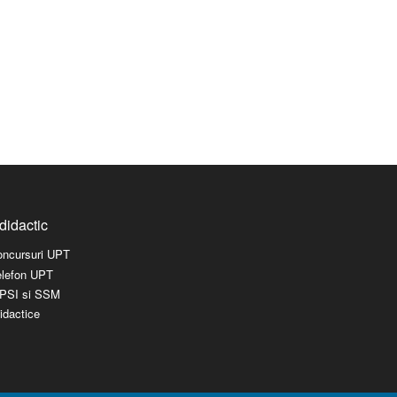
didactic
concursuri UPT
elefon UPT
l PSI si SSM
idactice