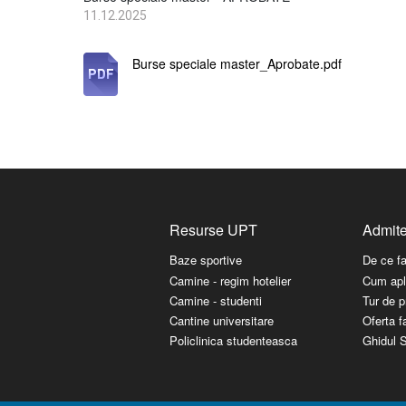
11.12.2025
Burse speciale master_Aprobate.pdf
Resurse UPT
Admit
Baze sportive
De ce f
Camine - regim hotelier
Cum apl
Camine - studenti
Tur de p
Cantine universitare
Oferta fa
Policlinica studenteasca
Ghidul S