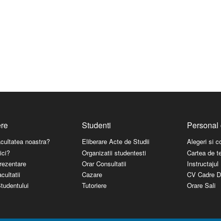
ere
Studenti
Personal 
acultatea noastra?
Eliberare Acte de Studii
Alegeri si 
ici?
Organizatii studentesti
Cartea de t
rezentare
Orar Consultatii
Instructaju
cultatii
Cazare
CV Cadre D
tudentului
Tutoriere
Orare Sali