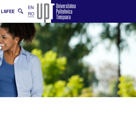
EN
LSFEE
RO