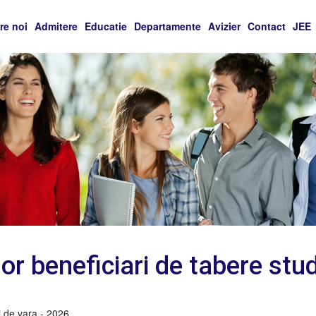
re noi
Admitere
Educatie
Departamente
Avizier
Contact
JEE
lor beneficiari de tabere stu
ti de vara - 2026