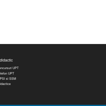
didactic
concursuri UPT
elefon UPT
l PSI si SSM
idactice