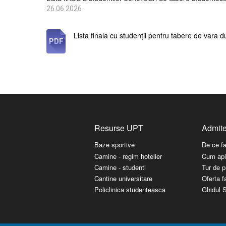
26.06.2026
Lista finala cu studenții pentru tabere de vara d
Resurse UPT
Admit
Baze sportive
De ce f
Camine - regim hotelier
Cum apl
Camine - studenti
Tur de p
Cantine universitare
Oferta fa
Policlinica studenteasca
Ghidul S