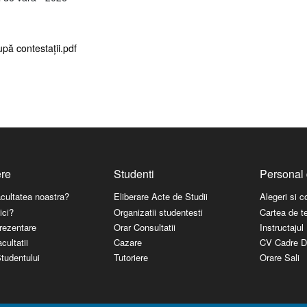
upă contestații.pdf
ere
Studenti
Personal 
acultatea noastra?
Eliberare Acte de Studii
Alegeri si 
ici?
Organizatii studentesti
Cartea de t
rezentare
Orar Consultatii
Instructaju
cultatii
Cazare
CV Cadre D
tudentului
Tutoriere
Orare Sali