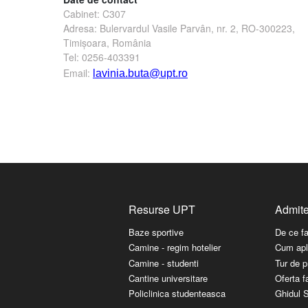
Cabinet: C307
Adresa:
Bulervardul
Vasile Parvân, nr. 2, RO-300223,
Timişoara, România
Tel: 0256-403391
Email:
lavinia.buta@upt.ro
Resurse UPT
Admit
Baze sportive
De ce f
Camine - regim hotelier
Cum apl
Camine - studenti
Tur de p
Cantine universitare
Oferta fa
Policlinica studenteasca
Ghidul S