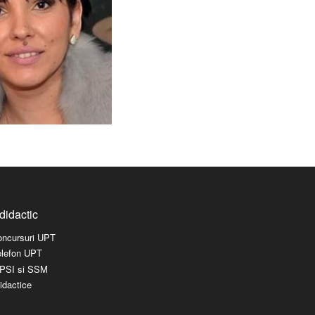
didactic
concursuri UPT
elefon UPT
l PSI si SSM
idactice