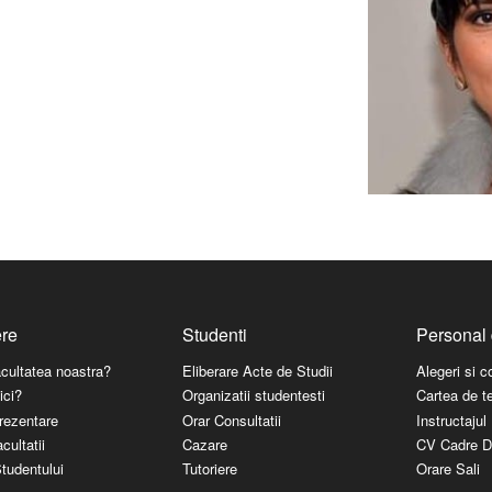
ere
Studenti
Personal 
acultatea noastra?
Eliberare Acte de Studii
Alegeri si 
ici?
Organizatii studentesti
Cartea de t
rezentare
Orar Consultatii
Instructaju
cultatii
Cazare
CV Cadre D
tudentului
Tutoriere
Orare Sali