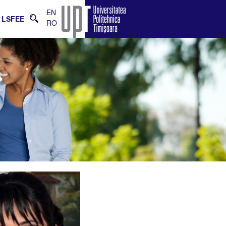
EN
LSFEE
RO