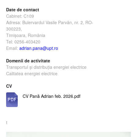
Date de contact
Cabinet: C109
Adresa:
Bulervardul
Vasile Parvân, nr. 2, RO-
300223,
Timişoara, România
Tel: 0256-403420
Email:
adrian.pana@upt.ro
Domenii de activitate
Transportul și distribuția energiei electrice
Calitatea energiei electrice
CV
CV Pană Adrian feb. 2026.pdf
Categorie personal didactic
t