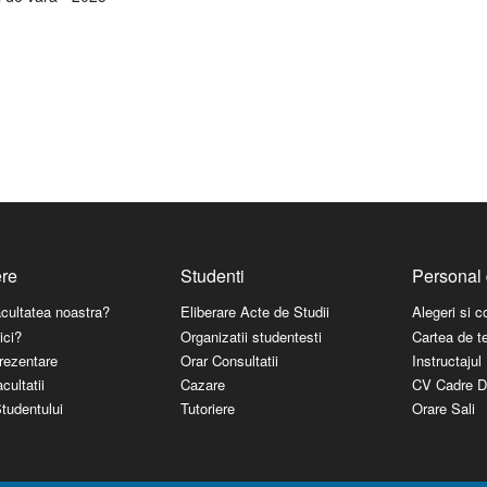
ere
Studenti
Personal 
acultatea noastra?
Eliberare Acte de Studii
Alegeri si 
ici?
Organizatii studentesti
Cartea de t
rezentare
Orar Consultatii
Instructaju
cultatii
Cazare
CV Cadre D
tudentului
Tutoriere
Orare Sali