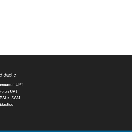
didactic
concursuri UPT
elefon UPT
l PSI si SSM
idactice