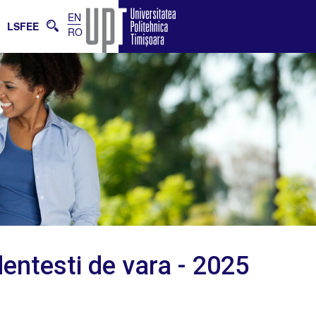
EN
E
LSFEE
RO
dentesti de vara - 2025