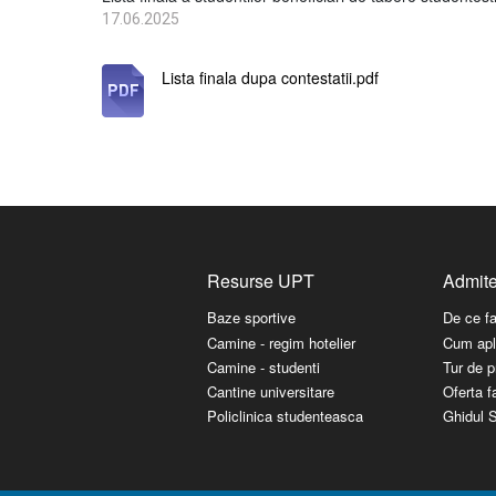
17.06.2025
Lista finala dupa contestatii.pdf
Resurse UPT
Admit
Baze sportive
De ce f
Camine - regim hotelier
Cum apl
Camine - studenti
Tur de p
Cantine universitare
Oferta fa
Policlinica studenteasca
Ghidul S