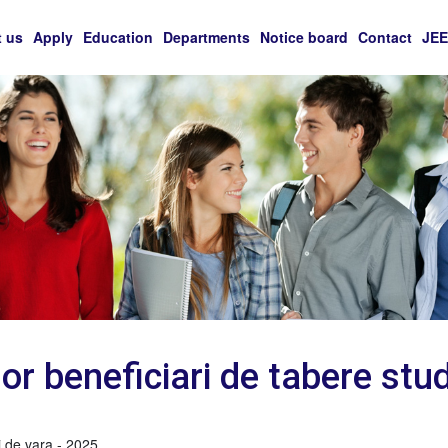
 us
Apply
Education
Departments
Notice board
Contact
JE
lor beneficiari de tabere stu
ti de vara - 2025