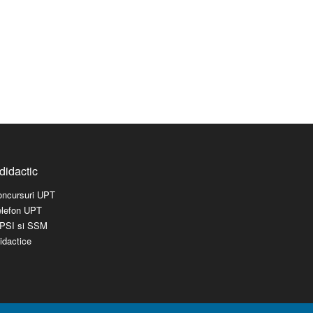
didactic
concursuri UPT
elefon UPT
l PSI si SSM
idactice