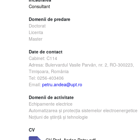
Consultant
Domenii de predare
Doctorat
Licenta
Master
Date de contact
Cabinet: C114
Adresa:
Bulervardul
Vasile Parvân, nr. 2, RO-300223,
Timişoara, România
Tel: 0256-403406
Email:
petru.andea@upt.ro
Domenii de activitate
Echipamente electrice
Automatizarea şi protecţia sistemelor electroenergetice
Noţiuni de ştiinţă şi tehnologie
CV
CV-Prof. Andea Petru.pdf