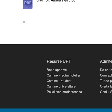
Categorie personal didactic
c
Resurse UPT
Admit
Baze sportive
De ce f
Camine - regim hotelier
Cum apl
Camine - studenti
Tur de p
Cantine universitare
Oferta fa
Policlinica studenteasca
Ghidul S