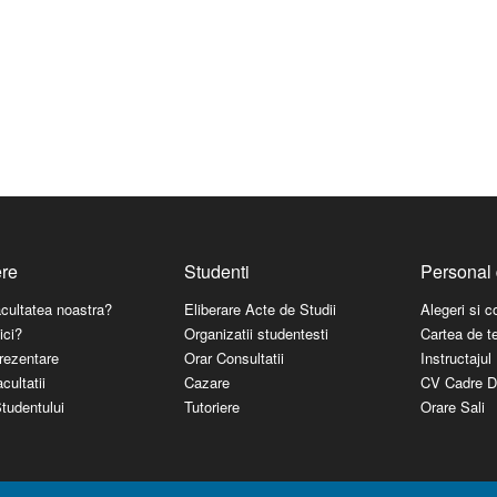
ere
Studenti
Personal 
acultatea noastra?
Eliberare Acte de Studii
Alegeri si 
ici?
Organizatii studentesti
Cartea de t
rezentare
Orar Consultatii
Instructaju
cultatii
Cazare
CV Cadre D
tudentului
Tutoriere
Orare Sali