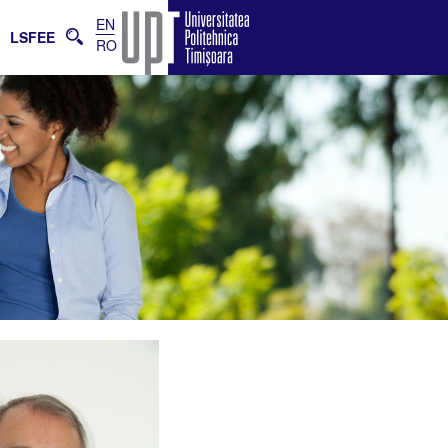
EN
E
LSFEE
RO